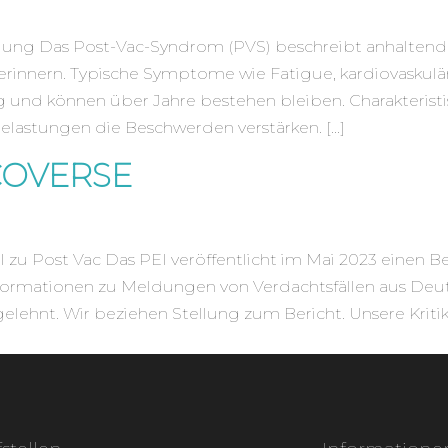
gung Das Post-Vac-Syndrom (PVS) beschreibt anhaltend
rinnern. Typische Symptome wie Fatigue, kardiovaskul
und können über Jahre bestehen bleiben. Charakteristis
Belastungen die Beschwerden verstärken. […]
COVERSE
zu Post Vac Das PEI veröffentlicht im Mai 2023 einen Be
formationen zu Meldungen von Verdachtsfällen aus Deu
lehnt. Wir beziehen Stellung zum Bericht. Unsere Krit