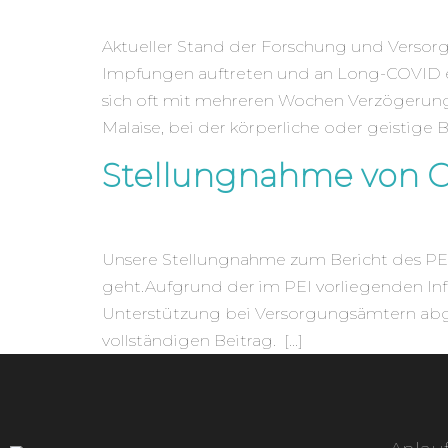
Aktueller Stand der Forschung und Versor
Impfungen auftreten und an Long-COVID e
sich oft mit mehreren Wochen Verzögerung 
Malaise, bei der körperliche oder geistige 
Stellungnahme von 
Unsere Stellungnahme zum Bericht des PEI 
geht.Aufgrund der im PEI vorliegenden In
Unterstützung bei Versorgungsämtern abge
vollständigen Beitrag. […]