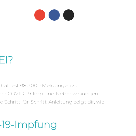
EI?
I) hat fast 980.000 Meldungen zu
h einer COVID-19-Impfung Nebenwirkungen
Schritt-für-Schritt-Anleitung zeigt dir, wie
D-19-Impfung