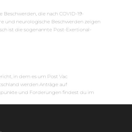
e Beschwerden, die nach COVID-19-
äre und neurologische Beschwerden zeigen
ch ist die sogenannte Post-Exertional-
richt, in dem es um Post Vac
tschland werden Anträge auf
ikpunkte und Forderungen findest du im